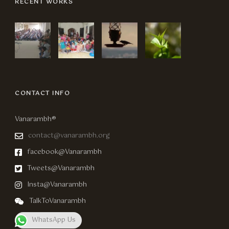
RECENT WORKS
CONTACT INFO
Vanarambh®
contact@vanarambh.org
facebook@Vanarambh
Tweets@Vanarambh
Insta@Vanarambh
TalkToVanarambh
WhatsApp Us