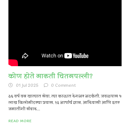
कोण होते मारुती चितमपल्ली?
01 Jul 2025
0
Comment
३६ वर्ष वन खात्यात सेवा. त्या काळात देशभर भटकंती. जवळपास ५
लाख किलोमीटरचा प्रवास. १३ भाषांचं ज्ञान. आदिवासी आणि इतर
जमातींशी संवाद...
READ MORE