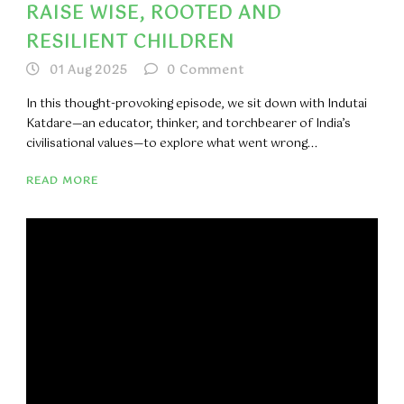
RAISE WISE, ROOTED AND
RESILIENT CHILDREN
01 Aug 2025
0
Comment
In this thought-provoking episode, we sit down with Indutai
Katdare—an educator, thinker, and torchbearer of India’s
civilisational values—to explore what went wrong...
READ MORE