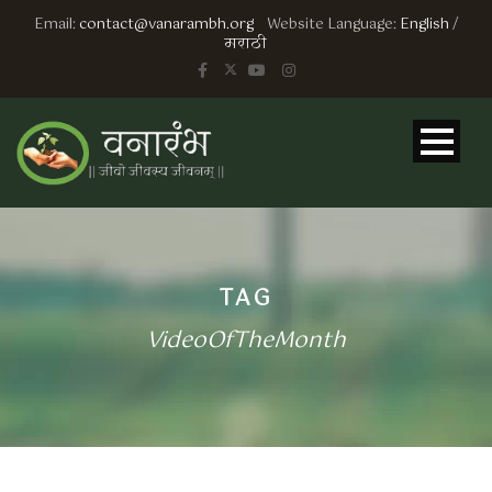
Email:
contact@vanarambh.org
Website Language:
English
/
मराठी
TAG
VideoOfTheMonth