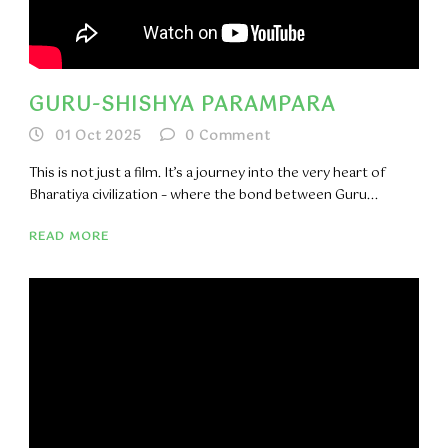
GURU-SHISHYA PARAMPARA
01 Oct 2025
0
Comment
This is not just a film. It’s a journey into the very heart of
Bharatiya civilization – where the bond between Guru...
READ MORE