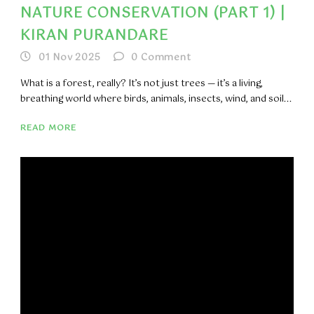
NATURE CONSERVATION (PART 1) |
KIRAN PURANDARE
01 Nov 2025
0
Comment
What is a forest, really? It’s not just trees — it’s a living,
breathing world where birds, animals, insects, wind, and soil...
READ MORE