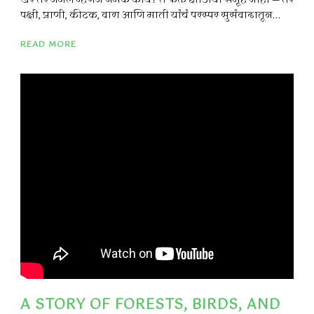
खरं तर जंगल म्हणजे नेमकं काय? ते फक्त झाडांचा समूह नाही — तर
पक्षी, प्राणी, कीटक, वारा आणि माती यांचं परस्पर सुसंवादातून...
READ MORE
A STORY OF FORESTS, BIRDS, AND