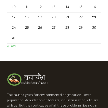
10
11
12
13
14
15
16
17
18
19
20
21
22
23
24
25
26
27
28
29
30
31
« Nov
The causes given for environmental degradation - over
population, denudation of forests, industrialization, etc. are
all true. But the root cause of all these problems lies not in