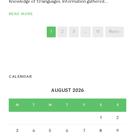
Knowledge of 13 languages. Information gathered...
READ MORE
1
2
3
…
11
Next ›
CALENDAR
AUGUST 2026
M
T
W
T
F
S
S
1
2
3
4
5
6
7
8
9