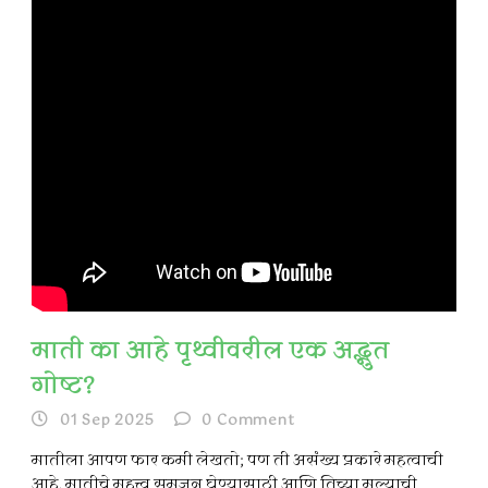
माती का आहे पृथ्वीवरील एक अद्भुत
गोष्ट?
01 Sep 2025
0
Comment
मातीला आपण फार कमी लेखतो; पण ती असंख्य प्रकारे महत्वाची
आहे. मातीचे महत्त्व समजून घेण्यासाठी आणि तिच्या मूल्याची