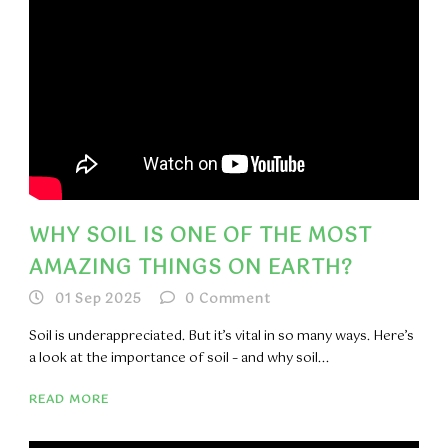
WHY SOIL IS ONE OF THE MOST
AMAZING THINGS ON EARTH?
01 Sep 2025
0
Comment
Soil is underappreciated. But it’s vital in so many ways. Here’s
a look at the importance of soil – and why soil...
READ MORE