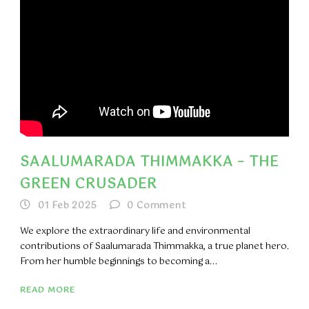
SAALUMARADA THIMMAKKA – THE
GREEN CRUSADER
01 Feb 2025
0
Comment
We explore the extraordinary life and environmental
contributions of Saalumarada Thimmakka, a true planet hero.
From her humble beginnings to becoming a...
READ MORE