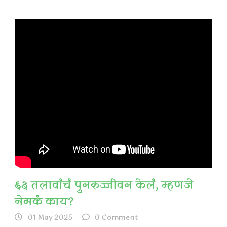
६३ तलावांचं पुनरुज्जीवन केलं, म्हणजे
नेमकं काय?
01 May 2025
0
Comment