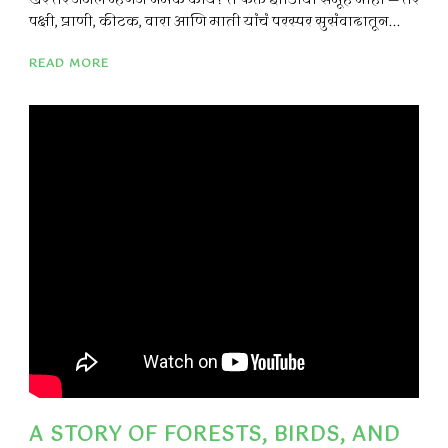
खरं तर जंगल म्हणजे नेमकं काय? ते फक्त झाडांचा समूह नाही — तर
पक्षी, प्राणी, कीटक, वारा आणि माती यांचं परस्पर सुसंवादातून...
READ MORE
A STORY OF FORESTS, BIRDS, AND