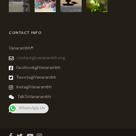
CONTACT INFO
Vanarambh®
contact@vanarambh.org
facebook@Vanarambh
Tweets@Vanarambh
Insta@Vanarambh
TalkToVanarambh
WhatsApp Us