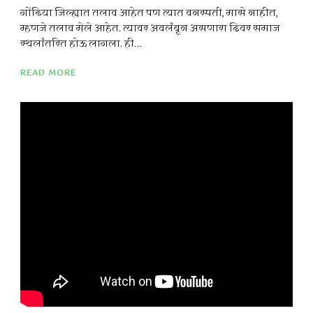
गोंदिया जिल्ह्यात तलाव आहेत पण त्यात वनस्पती, मासे नाहीत,
म्हणजे तलाव मेले आहेत. त्यावर अवलंबून असणारा ढिवर समाज
स्थलांतरित होऊ लागला. ही...
READ MORE