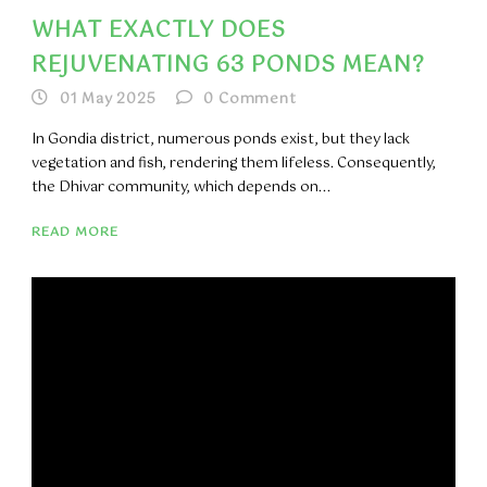
WHAT EXACTLY DOES
REJUVENATING 63 PONDS MEAN?
01 May 2025
0
Comment
In Gondia district, numerous ponds exist, but they lack
vegetation and fish, rendering them lifeless. Consequently,
the Dhivar community, which depends on...
READ MORE