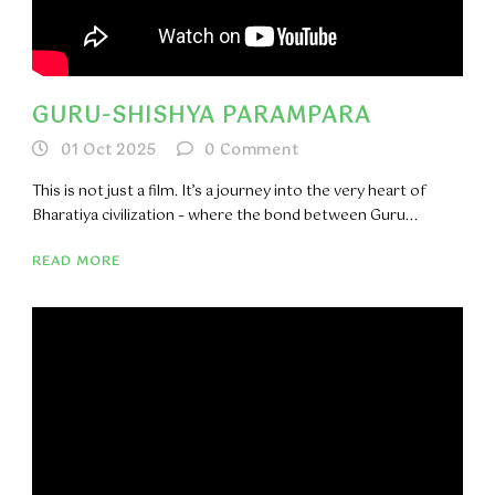
GURU-SHISHYA PARAMPARA
01 Oct 2025
0
Comment
This is not just a film. It’s a journey into the very heart of
Bharatiya civilization – where the bond between Guru...
READ MORE