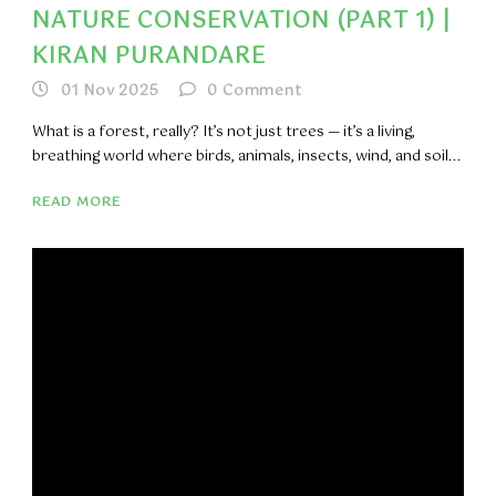
NATURE CONSERVATION (PART 1) |
KIRAN PURANDARE
01 Nov 2025
0
Comment
What is a forest, really? It’s not just trees — it’s a living,
breathing world where birds, animals, insects, wind, and soil...
READ MORE