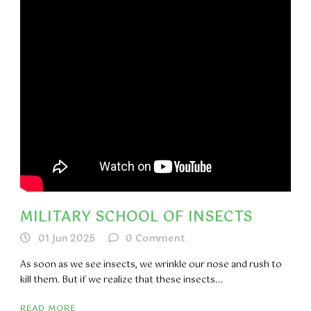
MILITARY SCHOOL OF INSECTS
01 Jun 2025
0
Comment
As soon as we see insects, we wrinkle our nose and rush to
kill them. But if we realize that these insects...
READ MORE