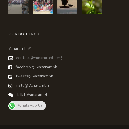
CONTACT INFO
Vanarambh®
contact@vanarambh.org
facebook@Vanarambh
Tweets@Vanarambh
Insta@Vanarambh
TalkToVanarambh
WhatsApp Us