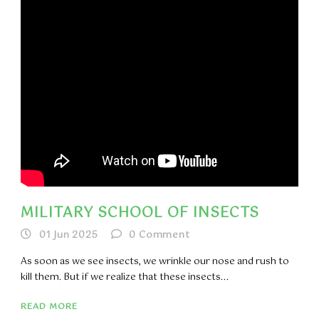
MILITARY SCHOOL OF INSECTS
01 Jun 2025
0
Comment
As soon as we see insects, we wrinkle our nose and rush to
kill them. But if we realize that these insects...
READ MORE