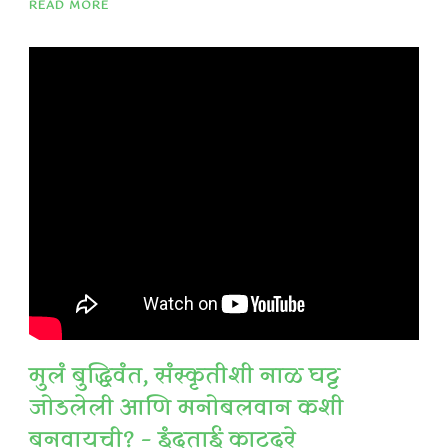
READ MORE
मुलं बुद्धिवंत, संस्कृतीशी नाळ घट्ट
जोडलेली आणि मनोबलवान कशी
बनवायची? – इंदुताई काटदरे