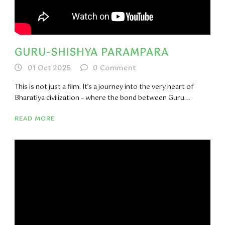
GURU-SHISHYA PARAMPARA
01 Oct 2025
0
Comment
This is not just a film. It’s a journey into the very heart of
Bharatiya civilization – where the bond between Guru...
READ MORE