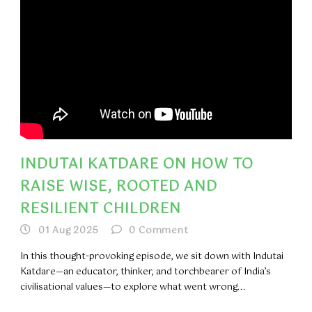
INDUTAI KATDARE ON HOW TO
RAISE WISE, ROOTED AND
RESILIENT CHILDREN
01 Aug 2025
0
Comment
In this thought-provoking episode, we sit down with Indutai
Katdare—an educator, thinker, and torchbearer of India’s
civilisational values—to explore what went wrong...