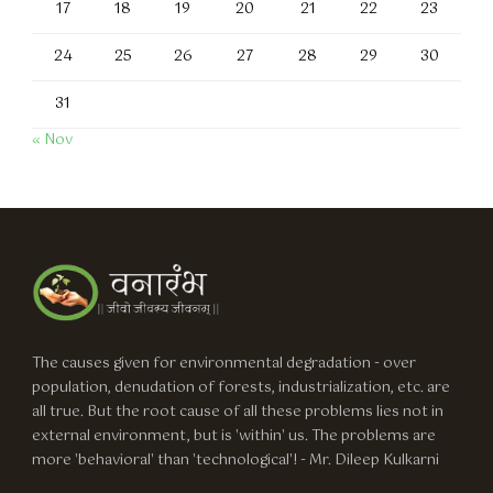
17
18
19
20
21
22
23
24
25
26
27
28
29
30
31
« Nov
The causes given for environmental degradation - over
population, denudation of forests, industrialization, etc. are
all true. But the root cause of all these problems lies not in
external environment, but is 'within' us. The problems are
more 'behavioral' than 'technological'! - Mr. Dileep Kulkarni