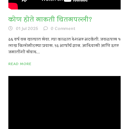
कोण होते मारुती चितमपल्ली?
01 Jul 2025
0
Comment
३६ वर्ष वन खात्यात सेवा. त्या काळात देशभर भटकंती. जवळपास ५
लाख किलोमीटरचा प्रवास. १३ भाषांचं ज्ञान. आदिवासी आणि इतर
जमातींशी संवाद...
READ MORE