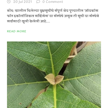
20 Jul 2021
0
Comment
नोंद: खालील दिलेल्या वृक्षसूचीचे संपूर्ण श्रेय पुण्यातील ‘ऑयकॉस
फॉर इकॉलॉजिकल सर्व्हिसेस’ या संस्थेचे असून ती सूची या संस्थेने
सर्वांसाठी खुली केलेली आहे....
READ MORE