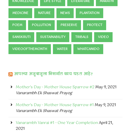
KNOWLEDGE
LIFE STYLE
LITERATURE
MARATHI
MEDICINE
NATURE
NEWS
PLANTATION
POEM
POLLUTION
PRESERVE
PROTECT
SANSKRUTI
SUSTAINABILITY
TRIBALS
VIDEO
VIDEOOFTHEMONTH
WATER
WHATCANIDO
आपल्या अजूबाजूला निसर्गात काय घडत आहे?
Mother's Day - Mother House Sparrow #2
May 9, 2021
Vanarambh Ek Shaswat Prayog
Mother's Day - Mother House Sparrow #1
May 9, 2021
Vanarambh Ek Shaswat Prayog
Vanarambh Vanrai #1 - One Year Completion
April 21,
2021