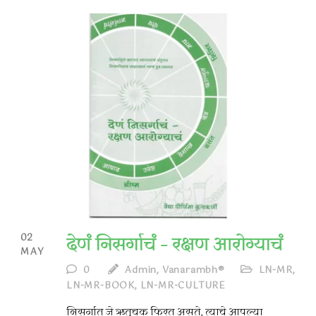
02
देणं निसर्गाचं – रक्षण आरोग्याचं
MAY
0
Admin, Vanarambh®
LN-MR
,
LN-MR-BOOK
,
LN-MR-CULTURE
निसर्गात जे ऋतुचक फिरत असते, त्याचे आपल्या