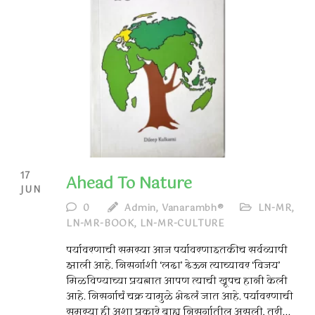
17
Ahead To Nature
JUN
0
Admin, Vanarambh®
LN-MR
,
LN-MR-BOOK
,
LN-MR-CULTURE
पर्यावरणाची समस्या आज पर्यावरणाइतकीच सर्वव्यापी
झाली आहे. निसर्गाशी ‘लढा’ देऊन त्याच्यावर ‘विजय’
मिळविण्याच्या प्रयत्नात आपण त्याची खूपच हानी केली
आहे. निसर्गाचं चक्र यामुळे भेदलं जात आहे. पर्यावरणाची
समस्या ही अशा प्रकारे बाह्य निसर्गातील असली, तरी...