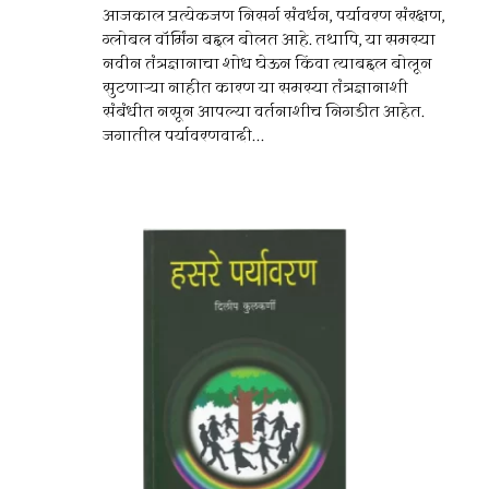
आजकाल प्रत्येकजण निसर्ग संवर्धन, पर्यावरण संरक्षण,
ग्लोबल वॉर्मिंग बद्दल बोलत आहे. तथापि, या समस्या
नवीन तंत्रज्ञानाचा शोध घेऊन किंवा त्याबद्दल बोलून
सुटणाऱ्या नाहीत कारण या समस्या तंत्रज्ञानाशी
संबंधीत नसून आपल्या वर्तनाशीच निगडीत आहेत.
जगातील पर्यावरणवादी...