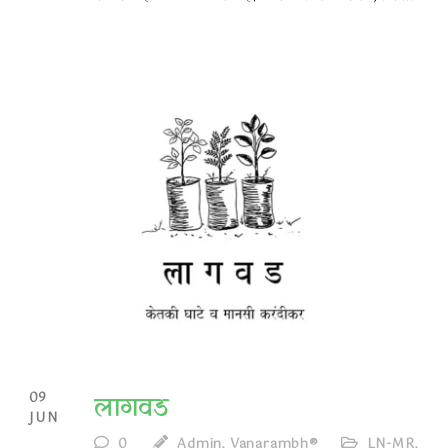
09
लागवड
JUN
0
Admin, Vanarambh®
LN-MR
,