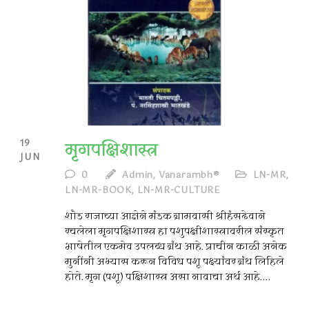
19
मृगपक्षिशास्त्र
JUN
0
Admin, Vanarambh®
LN-MR
,
LN-MR-BOOK
,
LN-MR-CULTURE
शौड राजाच्या आज्ञेने मंडक ग्रामवासी श्रीहंसदेवाने
रचलेला मृगपक्षिशास्त्र हा पशुपक्षीशास्त्रावरील संस्कृत
भाषेतील एकमेव उपलब्ध ग्रंथ आहे. प्राचीन काळी अनेक
मुनींनी अभ्यास करून विविध पशू पक्ष्यांवर ग्रंथ लिहिले
होते. मृग (पशू) पक्षिशास्त्र असा नावाचा अर्थ आहे....