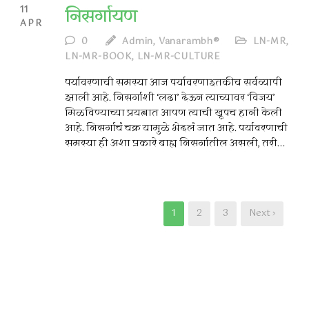
11
निसर्गायण
APR
0
Admin, Vanarambh®
LN-MR
,
LN-MR-BOOK
,
LN-MR-CULTURE
पर्यावरणाची समस्या आज पर्यावरणाइतकीच सर्वव्यापी
झाली आहे. निसर्गाशी ‘लढा’ देऊन त्याच्यावर ‘विजय’
मिळविण्याच्या प्रयत्नात आपण त्याची खूपच हानी केली
आहे. निसर्गाचं चक्र यामुळे भेदलं जात आहे. पर्यावरणाची
समस्या ही अशा प्रकारे बाह्य निसर्गातील असली, तरी...
1
2
3
Next ›