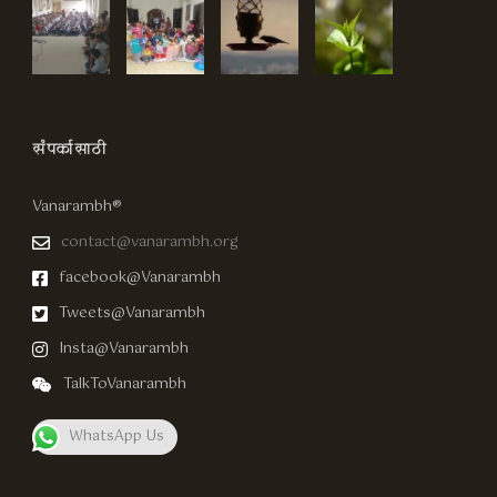
संपर्कासाठी
Vanarambh®
contact@vanarambh.org
facebook@Vanarambh
Tweets@Vanarambh
Insta@Vanarambh
TalkToVanarambh
WhatsApp Us