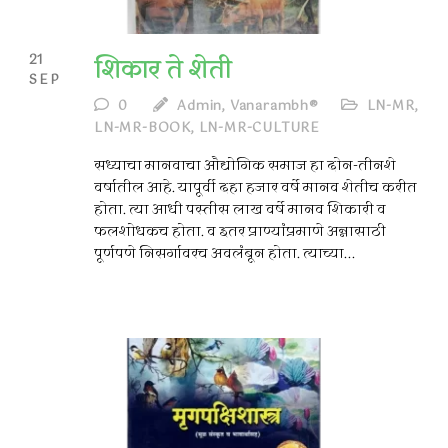
21
शिकार ते शेती
SEP
0
Admin, Vanarambh®
LN-MR
,
LN-MR-BOOK
,
LN-MR-CULTURE
सध्याचा मानवाचा औद्योगिक समाज हा दोन-तीनशे
वर्षातील आहे. यापूर्वी दहा हजार वर्षे मानव शेतीच करीत
होता. त्या आधी पस्तीस लाख वर्षे मानव शिकारी व
फलशोधकच होता. व इतर प्राण्यांप्रमाणे अन्नासाठी
पूर्णपणे निसर्गावरच अवलंबून होता. त्याच्या...