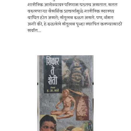
शारीरिक आरोग्यावर परिणाम घडतच असतात. सतत
बदलणाऱ्या नैसर्गिक प्राचलांमुळे शारीरिक स्वास्थ्य
बाधित होत असते; संतुलन ढळत असते. पण, गंमत
अशी की, हे ढळलेले संतुलन पुन्हा स्थापित करण्यासाठी
सर्वांत...