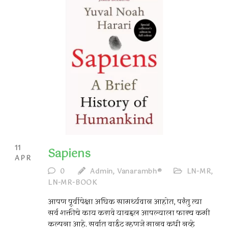
11
Sapiens
APR
0
Admin, Vanarambh®
LN-MR
,
LN-MR-BOOK
आपण पूर्वीपेक्षा अधिक सामर्थ्यवान आहोत, परंतु त्या
सर्व शक्तीचे काय करावे याबद्दल आपल्याला फारच कमी
कल्पना आहे. सर्वात वाईट म्हणजे मानव कधी नव्हे