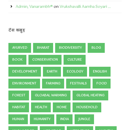
Admin, Vanarambh®
on
Vrukshavalli Aamha Soyari …
टॅग समूह
AYURVED
BHARAT
BIODIVERSITY
BLOG
BOOK
CONSERVATION
CULTURE
DEVELOPMENT
EARTH
ECOLOGY
ENGLISH
ENVIRONMENT
FARMING
FESTIVALS
FOOD
FOREST
GLOABAL WARMING
GLOBAL HEATING
HABITAT
HEALTH
HOME
HOUSEHOLD
HUMAN
HUMANITY
INDIA
JUNGLE