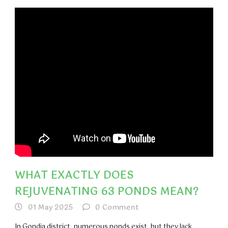
WHAT EXACTLY DOES
REJUVENATING 63 PONDS MEAN?
01 May 2025
0
Comment
In Gondia district, numerous ponds exist, but they lack