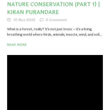
NATURE CONSERVATION (PART 1) |
KIRAN PURANDARE
01 Nov 2025
0
Comment
What is a forest, really? It’s not just trees — it’s a living,
breathing world where birds, animals, insects, wind, and soil...
READ MORE