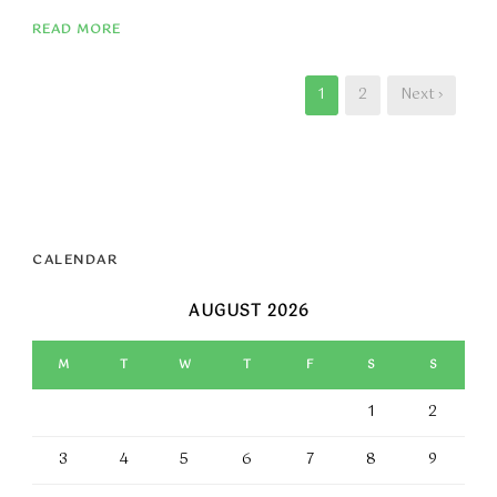
READ MORE
1
2
Next ›
CALENDAR
AUGUST 2026
M
T
W
T
F
S
S
1
2
3
4
5
6
7
8
9