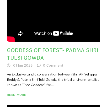
GODDESS OF FOREST- PADMA SHRI
TULSI GOWDA
01 Jan 2025
0
Comment
An Exclusive candid conversation between Shri AN Yellappa
Reddy & Padma Shri Tulsi Gowda, the tribal environmentalist
known as “Tree Goddess” for...
READ MORE