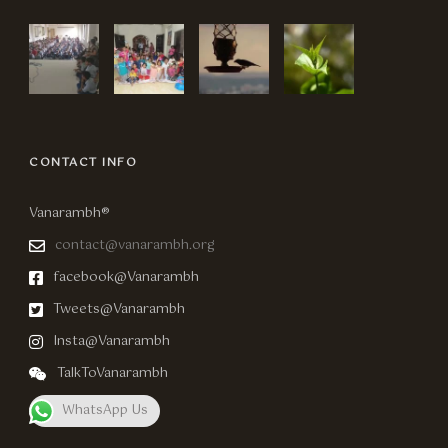
CONTACT INFO
Vanarambh®
contact@vanarambh.org
facebook@Vanarambh
Tweets@Vanarambh
Insta@Vanarambh
TalkToVanarambh
WhatsApp Us