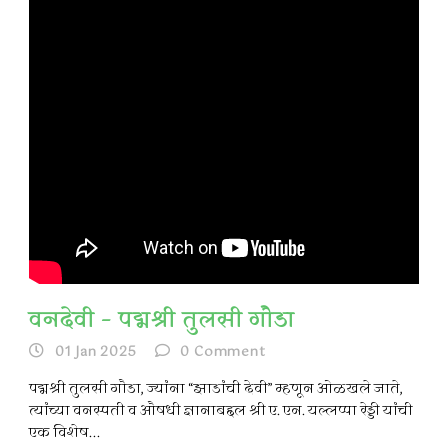
वनदेवी – पद्मश्री तुलसी गौडा
01 Jan 2025
0
Comment
पद्मश्री तुलसी गौडा, ज्यांना “झाडांची देवी” म्हणून ओळखले जाते,
त्यांच्या वनस्पती व औषधी ज्ञानाबद्दल श्री ए. एन. यल्लप्पा रेड्डी यांची
एक विशेष...