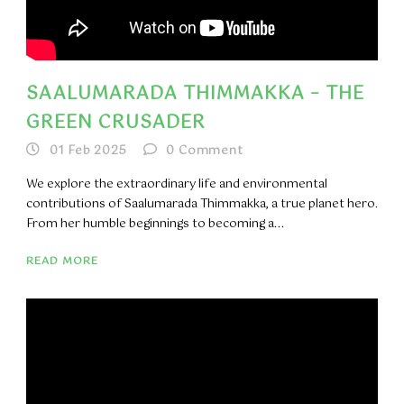
SAALUMARADA THIMMAKKA – THE
GREEN CRUSADER
01 Feb 2025
0
Comment
We explore the extraordinary life and environmental
contributions of Saalumarada Thimmakka, a true planet hero.
From her humble beginnings to becoming a...
READ MORE