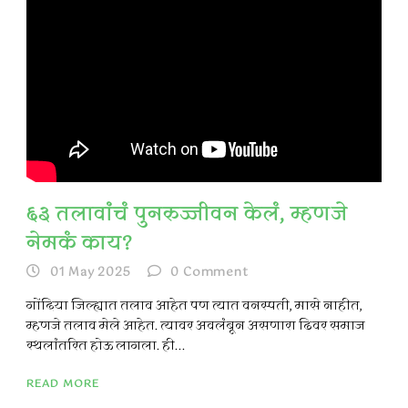
६३ तलावांचं पुनरुज्जीवन केलं, म्हणजे
नेमकं काय?
01 May 2025
0
Comment
गोंदिया जिल्ह्यात तलाव आहेत पण त्यात वनस्पती, मासे नाहीत,
म्हणजे तलाव मेले आहेत. त्यावर अवलंबून असणारा ढिवर समाज
स्थलांतरित होऊ लागला. ही...
READ MORE