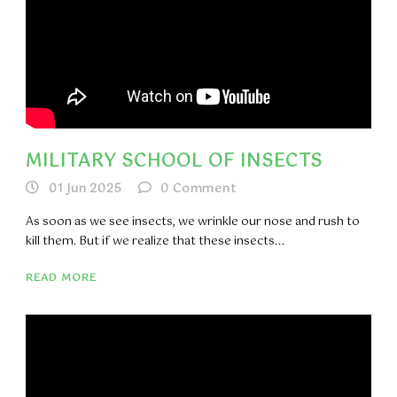
MILITARY SCHOOL OF INSECTS
01 Jun 2025
0
Comment
As soon as we see insects, we wrinkle our nose and rush to
kill them. But if we realize that these insects...
READ MORE