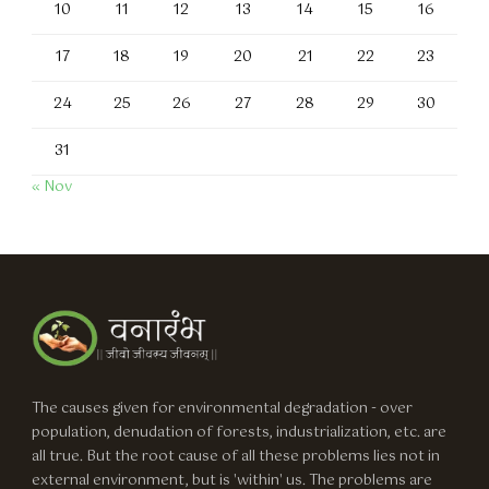
10
11
12
13
14
15
16
17
18
19
20
21
22
23
24
25
26
27
28
29
30
31
« Nov
The causes given for environmental degradation - over
population, denudation of forests, industrialization, etc. are
all true. But the root cause of all these problems lies not in
external environment, but is 'within' us. The problems are