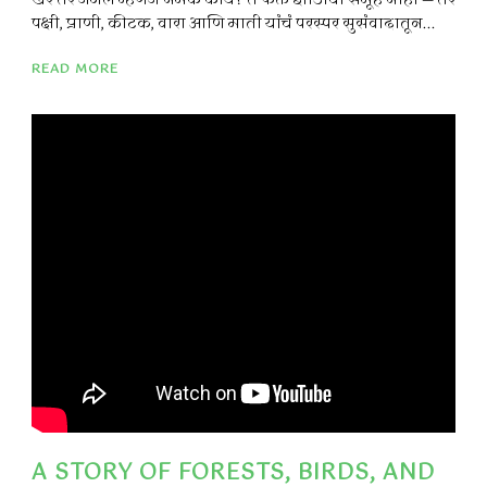
खरं तर जंगल म्हणजे नेमकं काय? ते फक्त झाडांचा समूह नाही — तर
पक्षी, प्राणी, कीटक, वारा आणि माती यांचं परस्पर सुसंवादातून...
READ MORE
A STORY OF FORESTS, BIRDS, AND