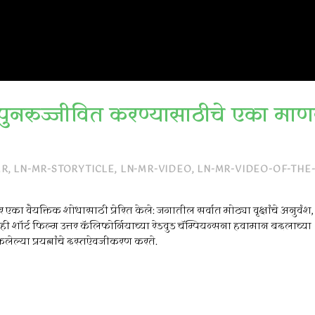
ा पुनरुज्जीवित करण्यासाठीचे एका माण
MR
,
LN-MR-STORYTICLE
,
LN-MR-VIDEO
,
LN-MR-VIDEO-OF-THE
र एका वैयक्तिक शोधासाठी प्रेरित केले: जगातील सर्वात मोठ्या वृक्षांचे अनुवंश, त
पची ही शॉर्ट फिल्म उत्तर कॅलिफोर्नियाच्या रेडवुड चॅम्पियन्सना हवामान बदलाच्या
ेलेल्या प्रयत्नांचे दस्तऐवजीकरण करते.