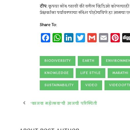
टीप
: कृपया नोंद घ्यावी की वरील व्हिडिओ कोणत्याही प
प्रेक्षकांना पर्यावरणाचा संदेश पोहोचविणे हा आमचा एकमे
Share To
:
Facebook
WhatsApp
LinkedIn
Twitter
Gmail
Emai
Pi
BIODIVERSITY
EARTH
ENVIRONME
KNOWLEDGE
LIFE STYLE
MARATHI
SUSTAINABILITY
VIDEO
VIDEOOFT
‘काजवा महोत्सवा’ची आजची परिस्थिती