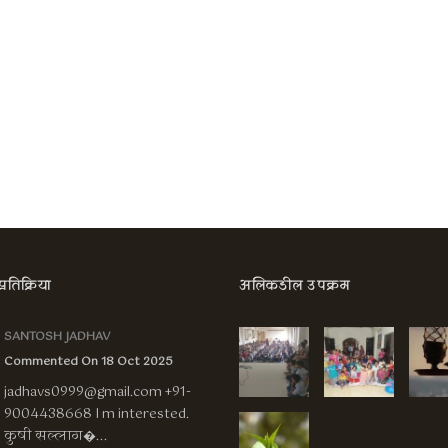
तिक्रिया
अलिकडील उपक्रम
SANTOSH JADHAV
Commented On 18 Oct 2025
jadhavs0999@gmail.com
+91-
9004438668 I m interested.
कुषी सल्लाग�...