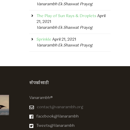
Vanarambh Ek Shaswat Prayog
The Play of Sun Rays & Droplets
April
21, 2021
Vanarambh Ek Shaswat Prayog
Sprinkle
April 21, 2021
Vanarambh Ek Shaswat Prayog
संपर्कासाठी
Vanarambh®
contact@vanarambh.org
facebook@Vanarambh
Tweets@Vanarambh