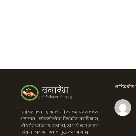
अलिकडील प्र
पर्यावरणाच्या ऱ्हासाची जी कारणे सतत चर्चेत
असतात – लोकसंख्येचा विस्फोट, वनविनाश,
औद्योगिकीकरण, इत्यादी, ही सर्व खरी आहेत.
परंतु या सर्व समस्यांचे मूळ कारण बाह्य