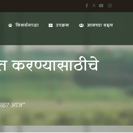
निसर्गशाळा
उपक्रम
आमच्या बद्दल
ित करण्यासाठीचे
म वेळ? आज"