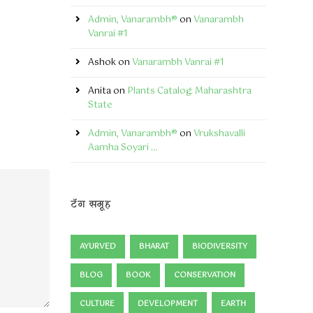
Admin, Vanarambh®
on
Vanarambh
Vanrai #1
Ashok
on
Vanarambh Vanrai #1
Anita
on
Plants Catalog: Maharashtra
State
Admin, Vanarambh®
on
Vrukshavalli
Aamha Soyari …
टॅग समूह
AYURVED
BHARAT
BIODIVERSITY
BLOG
BOOK
CONSERVATION
CULTURE
DEVELOPMENT
EARTH