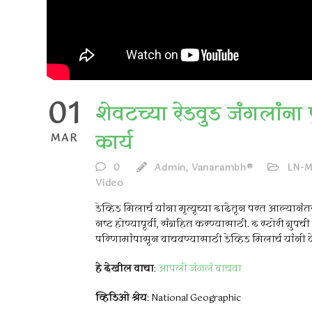
01
शेवटच्या रेडवुड जंगलांन
कार्य
MAR
0
Admin, Vanarambh®
LN-
Video
डेव्हिड मिलार्च यांना मृत्यूच्या दाढेतून परत आल्यानंत
नष्ट होण्यापूर्वी, संग्रहित करण्यासाठी. द स्टोरी ग्रु
परिणामांपासून वाचवण्यासाठी डेव्हिड मिलार्च यांनी क
हे देखील वाचा
:
आपली जंगलं वाचवा
व्हिडिओ श्रेय
: National Geographic