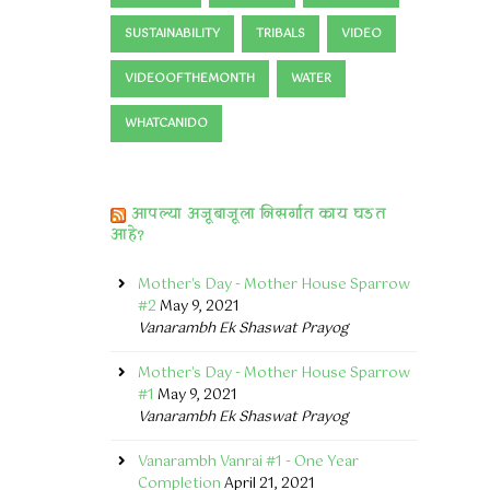
SUSTAINABILITY
TRIBALS
VIDEO
VIDEOOFTHEMONTH
WATER
WHATCANIDO
आपल्या अजूबाजूला निसर्गात काय घडत
आहे?
Mother's Day - Mother House Sparrow
#2
May 9, 2021
Vanarambh Ek Shaswat Prayog
Mother's Day - Mother House Sparrow
#1
May 9, 2021
Vanarambh Ek Shaswat Prayog
Vanarambh Vanrai #1 - One Year
Completion
April 21, 2021