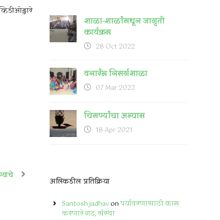
हिडीओद्वारे
शाळा-शाळांमधून जागृती
कार्यक्रम
28 Oct 2022
वनारंभ निसर्गशाळा
07 Mar 2022
चिमण्यांचा अभ्यास
18 Apr 2021
्याचे
अलिकडील प्रतिक्रिया
Santosh jadhav
on
पर्यावरणासाठी काम
करणारे गट, संस्था