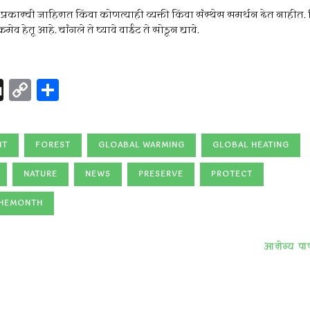
्रकारची जाहिरात किंवा कोणत्याही व्यक्ती किंवा संस्थेस समर्थन देत नाहीत. व्
व हेतू आहे. चांगले ते घ्यावे वाईट ते सोडून द्यावे.
l
nterest
Digg
Copy
Share
Link
NT
FOREST
GLOABAL WARMING
GLOBAL HEATING
NATURE
NEWS
PRESERVE
PROTECT
HEMONTH
आरोग्य पाण