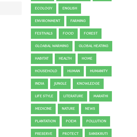
ECOLOGY
ENGLISH
ENVIRONMENT
FARMING
FESTIVALS
FOOD
FOREST
GLOABAL WARMING
GLOBAL HEATING
HABITAT
HEALTH
HOME
HOUSEHOLD
HUMAN
HUMANITY
INDIA
JUNGLE
KNOWLEDGE
LIFE STYLE
LITERATURE
MARATHI
MEDICINE
NATURE
NEWS
PLANTATION
POEM
POLLUTION
PRESERVE
PROTECT
SANSKRUTI