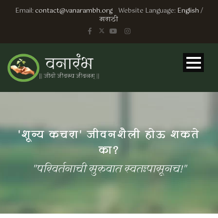
Email:
contact@vanarambh.org
Website Language:
English
/
मराठी
'शून्य कचरा' जीवनशैली होऊ शकते
का?
"परिवर्तनाची सुरुवात स्वतःपासूनच!"