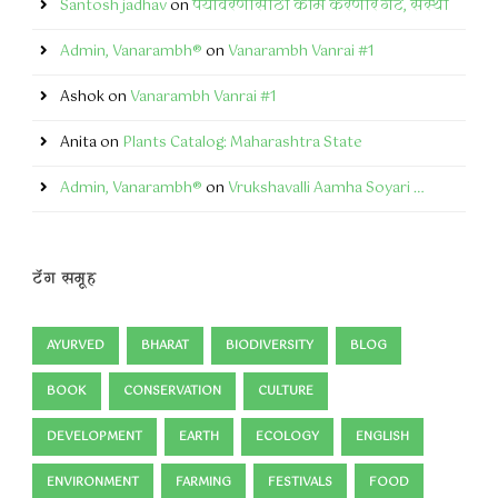
Santosh jadhav
on
पर्यावरणासाठी काम करणारे गट, संस्था
Admin, Vanarambh®
on
Vanarambh Vanrai #1
Ashok
on
Vanarambh Vanrai #1
Anita
on
Plants Catalog: Maharashtra State
Admin, Vanarambh®
on
Vrukshavalli Aamha Soyari …
टॅग समूह
AYURVED
BHARAT
BIODIVERSITY
BLOG
BOOK
CONSERVATION
CULTURE
DEVELOPMENT
EARTH
ECOLOGY
ENGLISH
ENVIRONMENT
FARMING
FESTIVALS
FOOD