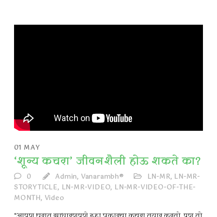
01
MAY
‘शून्य कचरा’ जीवनशैली होऊ शकते का?
0
Admin, Vanarambh®
LN-MR
,
LN-MR-
STORYTICLE
,
LN-MR-VIDEO
,
LN-MR-VIDEO-OF-THE-
MONTH
,
Video
“आपण घरात साधारणपणे दहा प्रकारचा कचरा तयार करतो. पण तो