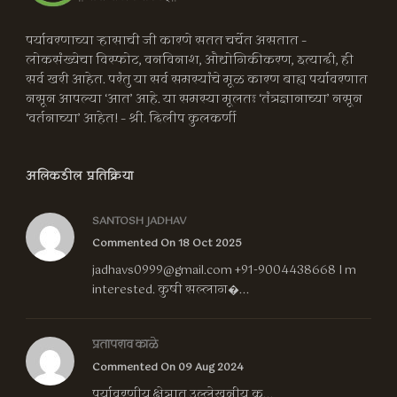
पर्यावरणाच्या ऱ्हासाची जी कारणे सतत चर्चेत असतात –
लोकसंख्येचा विस्फोट, वनविनाश, औद्योगिकीकरण, इत्यादी, ही
सर्व खरी आहेत. परंतु या सर्व समस्यांचे मूळ कारण बाह्य पर्यावरणात
नसून आपल्या ‘आत’ आहे. या समस्या मूलतः ‘तंत्रज्ञानाच्या’ नसून
‘वर्तनाच्या’ आहेत! – श्री. दिलीप कुलकर्णी
अलिकडील प्रतिक्रिया
SANTOSH JADHAV
Commented On 18 Oct 2025
jadhavs0999@gmail.com
+91-9004438668 I m
interested. कुषी सल्लाग�...
प्रतापराव काळे
Commented On 09 Aug 2024
पर्यावरणीय क्षेत्रात उल्लेखनीय क...