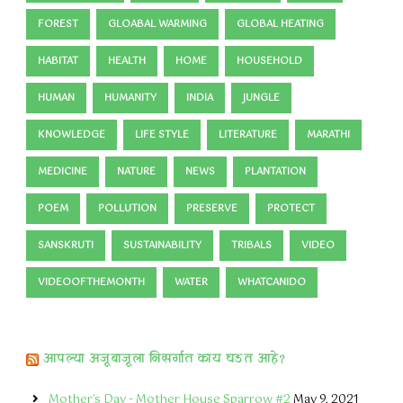
FOREST
GLOABAL WARMING
GLOBAL HEATING
HABITAT
HEALTH
HOME
HOUSEHOLD
HUMAN
HUMANITY
INDIA
JUNGLE
KNOWLEDGE
LIFE STYLE
LITERATURE
MARATHI
MEDICINE
NATURE
NEWS
PLANTATION
POEM
POLLUTION
PRESERVE
PROTECT
SANSKRUTI
SUSTAINABILITY
TRIBALS
VIDEO
VIDEOOFTHEMONTH
WATER
WHATCANIDO
आपल्या अजूबाजूला निसर्गात काय घडत आहे?
Mother's Day - Mother House Sparrow #2
May 9, 2021