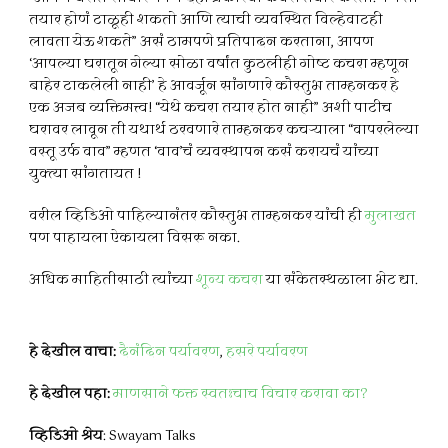
तयार होणं टाळूही शकतो आणि त्याची व्यवस्थित विल्हेवाटही
लावता येऊ शकते” असं ठामपणे प्रतिपादन करताना, आपण
‘आपल्या घरातून गेल्या सोळा वर्षांत कुठलीही गोष्ट कचरा म्हणून
बाहेर टाकलेली नाही’ हे आवर्जून सांगणारे कौस्तुभ ताम्हनकर हे
एक अजब व्यक्तिमत्त्व! “येथे कचरा तयार होत नाही” अशी पाटीच
घरावर लावून ती यथार्थ ठरवणारे ताम्हनकर कचऱ्याला “वापरलेल्या
वस्तू उर्फ वाव” म्हणत ‘वाव’चं व्यवस्थापन कसं करायचं यांच्या
युक्त्या सांगतायत !
वरील व्हिडिओ पाहिल्यानंतर कौस्तुभ ताम्हनकर यांची ही
मुलाखत
पण पाहायला ऐकायला विसरू नका.
अधिक माहितीसाठी त्यांच्या
शून्य कचरा
या संकेतस्थळाला भेट द्या.
हे देखील वाचा:
दैनंदिन पर्यावरण
,
हसरे पर्यावरण
हे देखील पहा:
माणसाने फक्त स्वतःचाच विचार करावा का?
व्हिडिओ श्रेय
: Swayam Talks