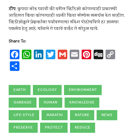
टीप
: कृपया नोंद घ्यावी की वरील व्हिडिओ कोणत्याही प्रकारची
जाहिरात किंवा कोणत्याही व्यक्ती किंवा संस्थेस समर्थन देत नाहीत.
व्हिडीओद्वारे प्रेक्षकांना पर्यावरणाचा संदेश पोहोचविणे हा आमचा
एकमेव हेतू आहे. चांगले ते घ्यावे वाईट ते सोडून द्यावे.
Share To
:
Facebook
WhatsApp
LinkedIn
Twitter
Gmail
Email
Pinteres
Digg
Cop
Lin
Share
EARTH
ECOLOGY
ENVIRONMENT
GARBAGE
HUMAN
KNOWLEDGE
LIFE STYLE
MARATHI
NATURE
NEWS
PRESERVE
PROTECT
REDUCE