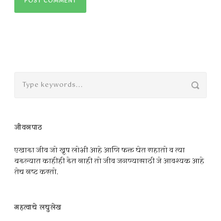
जीवनपाठ
एखादा जीव जो खूप लोभी आहे आणि फक्त घेत राहातो व त्या
बदल्यात काहीही देत नाही तो जीव जगण्यासाठी जे आवश्यक आहे
तेच नष्ट करतो.
महत्वाचे लघुलेख