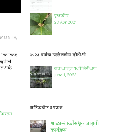
वृक्षकोष
20 Apr 2021
-MONTH
,
ून ‘एक एकर
२०२३ वर्षाचा उल्लेखनीय व्हीडीओ
द्धतीने
ोत आहे.
गवाक्षातून पक्षीनिरीक्षण
June 1, 2023
अलिकडील उपक्रम
फिरत्या
शाळा-शाळांमधून जागृती
कार्यक्रम