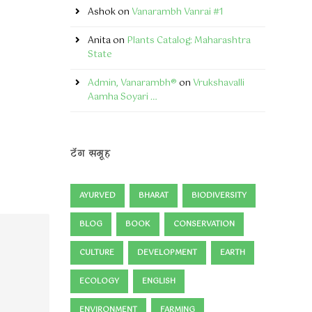
Ashok
on
Vanarambh Vanrai #1
Anita
on
Plants Catalog: Maharashtra
State
Admin, Vanarambh®
on
Vrukshavalli
Aamha Soyari …
टॅग समूह
AYURVED
BHARAT
BIODIVERSITY
BLOG
BOOK
CONSERVATION
CULTURE
DEVELOPMENT
EARTH
ECOLOGY
ENGLISH
ENVIRONMENT
FARMING