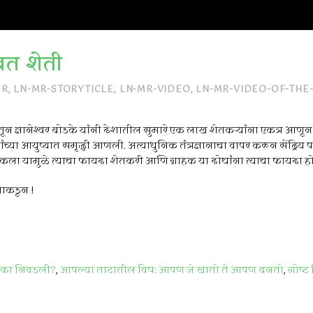
्वत शेती
MR
,
LN-MR-STORYTICLE
,
LN-MR-VIDEO
,
LN-MR-VIDEO-OF-THE
ातून ज्ञानेश्वर बोडके यांनी देशातील सुमारे एक लाख शेतकऱ्यांना एकत्र आण
्या आयुष्यात समृद्धी आणली. अत्याधुनिक तंत्रज्ञानाचा वापर करून सेंद्रिय प
्रीकला यामुळे त्याचा फायदा शेतकरी आणि ग्राहक या दोघांना त्याचा फायदा ह
याकडून !
ती का निवडली?
,
आपल्या ताटातील विष: आपण जे खातो ते आपण बनतो
,
गोष्ट 