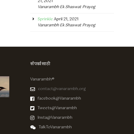
21, 2021
Vanarambh Ek Shaswat Prayog
Sprinkle
April 21, 2021
Vanarambh Ek Shaswat Prayog
संपर्कासाठी
Vanarambh®
contact@vanarambh.org
facebook@Vanarambh
Tweets@Vanarambh
Insta@Vanarambh
TalkToVanarambh