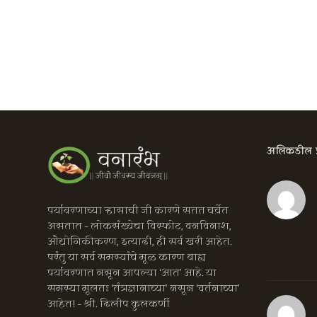
अलिकडील प्र
पर्यावरणाच्या ऱ्हासाची जी कारणे सतत चर्चेत
असतात – लोकसंख्येचा विस्फोट, वनविनाश,
औद्योगिकीकरण, इत्यादी, ही सर्व खरी आहेत.
परंतु या सर्व समस्यांचे मूळ कारण बाह्य
पर्यावरणात नसून आपल्या ‘आत’ आहे. या
समस्या मूलतः ‘तंत्रज्ञानाच्या’ नसून ‘वर्तनाच्या’
आहेत! – श्री. दिलीप कुलकर्णी