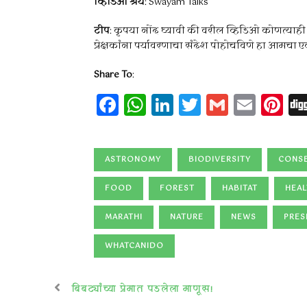
व्हिडिओ श्रेय
: Swayam Talks
टीप
: कृपया नोंद घ्यावी की वरील व्हिडिओ कोणत्याही प
प्रेक्षकांना पर्यावरणाचा संदेश पोहोचविणे हा आमचा एकमे
Share To
:
Facebook
WhatsApp
LinkedIn
Twitter
Gmail
Emai
Pi
ASTRONOMY
BIODIVERSITY
CONSE
FOOD
FOREST
HABITAT
HEAL
MARATHI
NATURE
NEWS
PRES
WHATCANIDO
बिबट्यांच्या प्रेमात पडलेला माणूस!