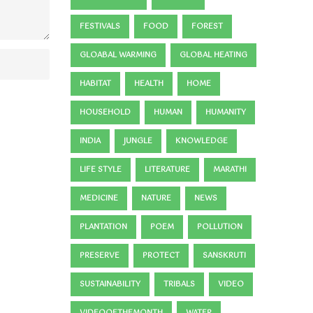
FESTIVALS
FOOD
FOREST
GLOABAL WARMING
GLOBAL HEATING
HABITAT
HEALTH
HOME
HOUSEHOLD
HUMAN
HUMANITY
INDIA
JUNGLE
KNOWLEDGE
LIFE STYLE
LITERATURE
MARATHI
MEDICINE
NATURE
NEWS
PLANTATION
POEM
POLLUTION
PRESERVE
PROTECT
SANSKRUTI
SUSTAINABILITY
TRIBALS
VIDEO