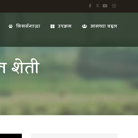
निसर्गशाळा
उपक्रम
आमच्या बद्दल
वत शेती