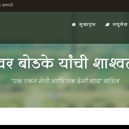
/
मराठी
मुख्यपृष्ठ
लघुलेख
श्वर बोडके यांची शाश्
"एक एकर शेती आणि एक देशी गाय" मॉडेल