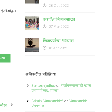
28 Oct 2022
हिडीओद्वारे
वनारंभ निसर्गशाळा
07 Mar 2022
चिमण्यांचा अभ्यास
18 Apr 2021
MING
अलिकडील प्रतिक्रिया
Santosh jadhav
on
पर्यावरणासाठी काम
करणारे गट, संस्था
Admin, Vanarambh®
on
Vanarambh
 गौडा
Vanrai #1